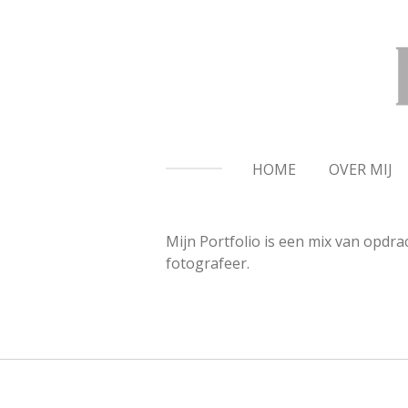
Ga
direct
naar
de
hoofdinhoud
HOME
OVER MIJ
Mijn Portfolio is een mix van opdra
fotografeer.