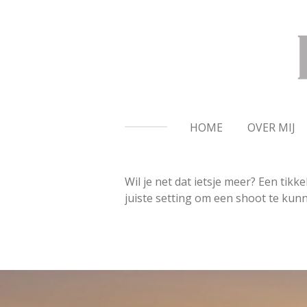
Ga
direct
naar
de
hoofdinhoud
HOME
OVER MIJ
Wil je net dat ietsje meer? Een tikk
juiste setting om een shoot te kun