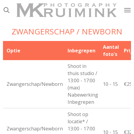
Ga
direct
naar
de
ZWANGERSCHAP / NEWBORN
hoofdinhoud
Aantal
Optie
Inbegrepen
Prij
foto's
Shoot in
thuis studio /
13:00 - 17:00
Zwangerschap/Newborn
10 - 15
€250
(max)
Nabewerking
Inbegrepen
Shoot op
locatie* /
Zwangerschap/Newborn
13:00 - 17:00
10 - 15
€325