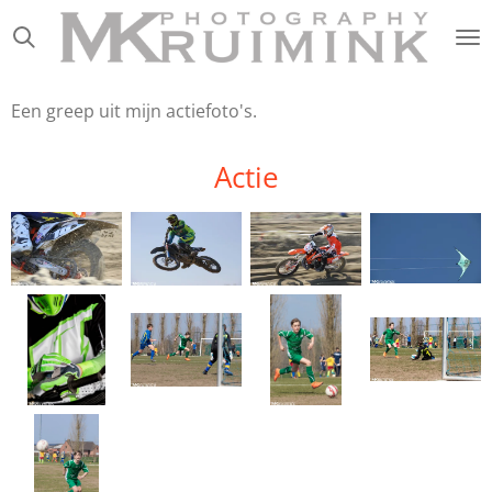
Ga
direct
naar
de
Een greep uit mijn actiefoto's.
hoofdinhoud
Actie